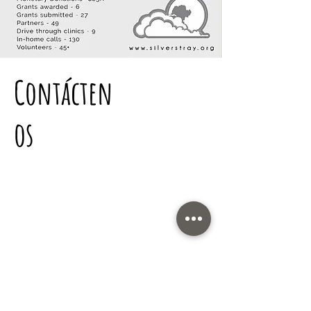
Contácten
os
Silverstray Social
Número de identificación fiscal/EIN:
84-5067840