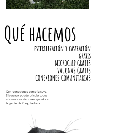
Qué hacemos
esterilización y castración
gratis
MICROCHIP GRATIS
VACUNAS GRATIS
CONEXIONES COMUNITARIAS
Con donaciones como la suya,
Silverstray puede brindar todos
mis servicios de forma gratuita a
la gente de Gary, Indiana.